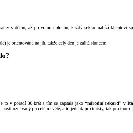
 matky s dětmi, až po volnou plochu, každý sektor nabízí klientovi 
le) je orientována na jih, takže celý den je zalitá sluncem.
do?
Je to v pořadí 30-krát a tím se zapsala jako
“národní rekord” v Itál
snosti uznávaný po celém světě, a to jednak pro turisty, tak pro tour o