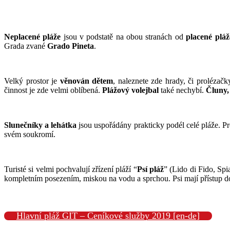
Neplacené pláže
jsou v podstatě na obou stranách od
placené pláž
Grada zvané
Grado
Pineta
.
Velký prostor je
věnován dětem
, naleznete zde hrady, či prolézač
činnost je zde velmi oblíbená.
Plážový volejbal
také nechybí.
Čluny,
Slunečníky a lehátka
jsou uspořádány prakticky podél celé pláže. Pro
svém soukromí.
Turisté si velmi pochvalují zřízení pláží “
Psí pláž
” (Lido di Fido, Spi
kompletním posezením, miskou na vodu a sprchou. Psi mají přístup d
Hlavní pláž GIT – Ceníkové služby 2019 [en-de]