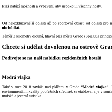
Pláž
nabízí možnosti a vybavení, aby uspokojili všechny hosty.
Od nejexkluzivnější oblasti až po sportovní oblast, od oblasti pro
obchůdků
.
Téměř 3 kilometry dlouhá, hlavní pláž města
Grado
(Spiaggia principa
Chcete si udělat dovolenou na ostrově Gra
Podívejte se na naši nabídku rezidenčních hotelů
Modrá vlajka
Také v roce 2018 zavlála nad plážemi v Grade
“Modrá vlajka”
. 
environmentální kvality pobřežních středisek se etabloval a je v souča
mořská a jezerní turistika.