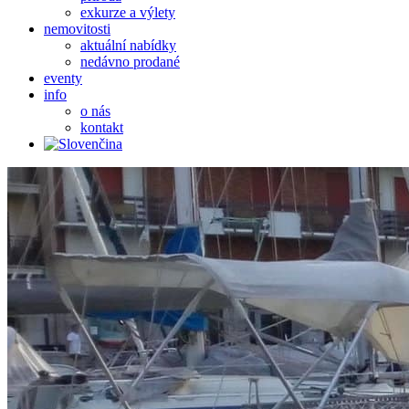
exkurze a výlety
nemovitosti
aktuální nabídky
nedávno prodané
eventy
info
o nás
kontakt