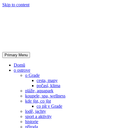
Skip to content
Primary Menu
Domů
o ostrove
o Grade
cesta, mapy
počasí, klima
pláže, aquapark
koupele, spa, wellness
kde jíst, co jíst
co pít v Grade
lodě, jachty
sport a aktivity
historie
příroda