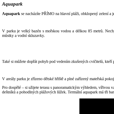
Aquapark
Aquapark
se nacházíte PŘÍMO na hlavní pláži, obklopený zelení a je
V parku je velký bazén s mořskou vodou a délkou 85 metrů. Nechyb
můstky a vodní skluzavky.
Také si můžete dopřát pohyb pod vedením zkušených cvičitelů, kteří 
V areály parku je zřízeno dětské hřiště a plné zařízený mateřská pok
Pro dospělé – si užijete terasu s panoramatickým výhledem, vířivou 
deštníků a pohodlných plážových lůžek. Termální aquapark má tři bar