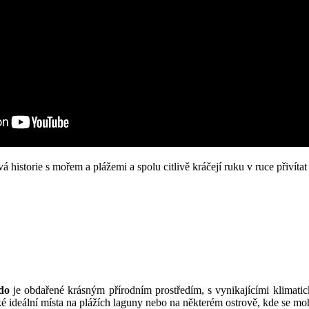
á historie s mořem a plážemi a spolu citlivě kráčejí ruku v ruce přivítat
do
je obdařené krásným přírodním prostředím, s vynikajícími klimat
aké ideální místa na plážích laguny nebo na některém ostrově, kde se 