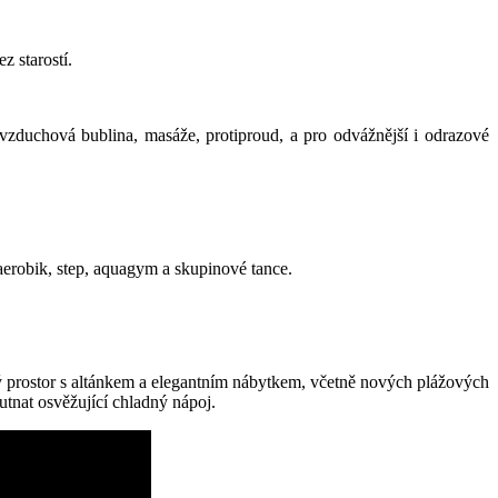
z starostí.
zduchová bublina, masáže, protiproud, a pro odvážnější i odrazové
aerobik, step, aquagym a skupinové tance.
ný prostor s altánkem a elegantním nábytkem, včetně nových plážových
tnat osvěžující chladný nápoj.