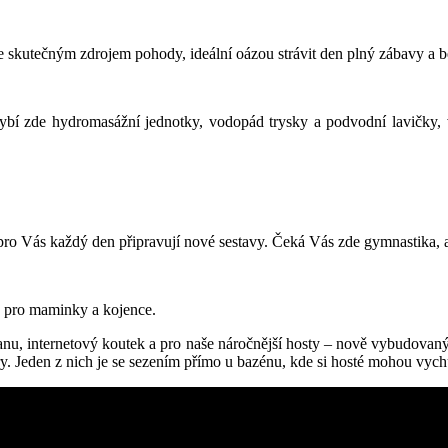
 skutečným zdrojem pohody, ideální oázou strávit den plný zábavy a be
í zde hydromasážní jednotky, vodopád trysky a podvodní lavičky, v
pro Vás každý den připravují nové sestavy. Čeká Vás zde gymnastika, 
oj pro maminky a kojence.
vanu, internetový koutek a pro naše náročnější hosty – nově vybudova
y. Jeden z nich je se sezením přímo u bazénu, kde si hosté mohou vychu