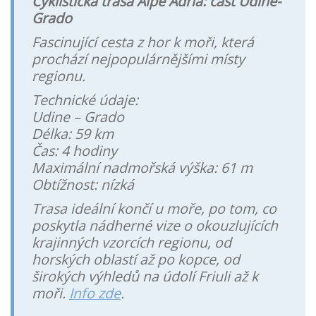
Cyklistická trasa Alpe Adria: část Udine-
Grado
Fascinující cesta z hor k moři, která
prochází nejpopulárnějšími místy
regionu.
Technické údaje:
Udine – Grado
Délka: 59 km
Čas: 4 hodiny
Maximální nadmořská výška: 61 m
Obtížnost: nízká
Trasa ideální končí u moře, po tom, co
poskytla nádherné vize o okouzlujících
krajinných vzorcích regionu, od
horských oblastí až po kopce, od
širokých výhledů na údolí Friuli až k
moři.
Info zde
.