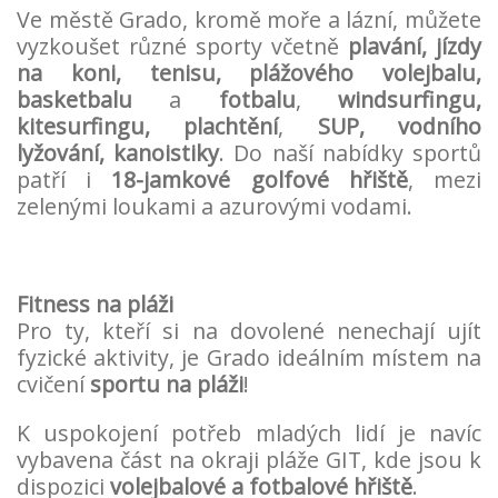
Ve městě
Grado
, kromě moře a lázní, můžete
vyzkoušet různé sporty včetně
plavání, jízdy
na koni, tenisu, plážového volejbalu,
basketbalu
a
fotbalu
,
windsurfingu,
kitesurfingu, plachtění
,
SUP, vodního
lyžování, kanoistiky
. Do naší nabídky sportů
patří i
18-jamkové golfové hřiště
, mezi
zelenými loukami a azurovými vodami.
Fitness na pláži
Pro ty, kteří si na dovolené nenechají ujít
fyzické aktivity, je
Grado
ideálním místem na
cvičení
sportu na pláži
!
K uspokojení potřeb mladých lidí je navíc
vybavena část na okraji pláže GIT, kde jsou k
dispozici
volejbalové a fotbalové hřiště
.